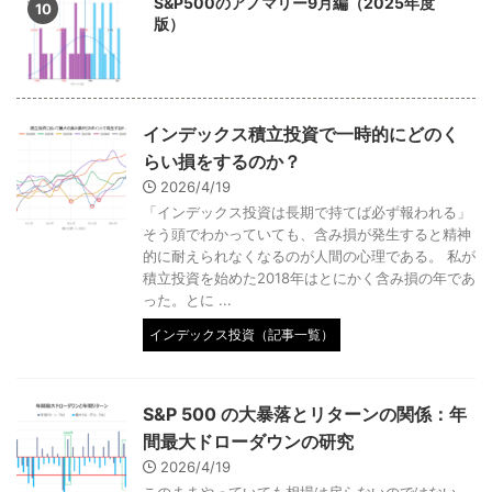
S&P500のアノマリー9月編（2025年度
版）
インデックス積立投資で一時的にどのく
らい損をするのか？
2026/4/19
「インデックス投資は長期で持てば必ず報われる」
そう頭でわかっていても、含み損が発生すると精神
的に耐えられなくなるのが人間の心理である。 私が
積立投資を始めた2018年はとにかく含み損の年であ
った。とに ...
インデックス投資（記事一覧）
S&P 500 の大暴落とリターンの関係：年
間最大ドローダウンの研究
2026/4/19