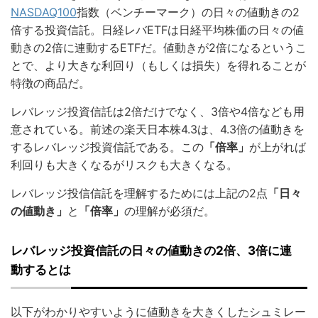
NASDAQ100
指数（ベンチーマーク）の日々の値動きの2
倍する投資信託。日経レバETFは日経平均株価の日々の値
動きの2倍に連動するETFだ。値動きが2倍になるというこ
とで、より大きな利回り（もしくは損失）を得れることが
特徴の商品だ。
レバレッジ投資信託は2倍だけでなく、3倍や4倍なども用
意されている。前述の楽天日本株4.3は、4.3倍の値動きを
するレバレッジ投資信託である。この
「倍率」
が上がれば
利回りも大きくなるがリスクも大きくなる。
レバレッジ投信信託を理解するためには上記の2点
「日々
の値動き」
と
「倍率」
の理解が必須だ。
レバレッジ投資信託の日々の値動きの2倍、3倍に連
動するとは
以下がわかりやすいように値動きを大きくしたシュミレー