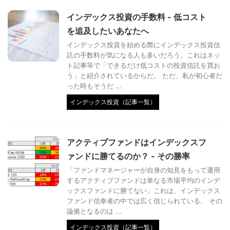
インデックス投資の手数料 - 低コスト
を追及したいあなたへ
インデックス投資を始める際にインデックス投資信
託の手数料が気になる人も多いだろう。これはネッ
ト記事等で「できるだけ低コストの投資信託を買お
う」と紹介されているからだ。 ただ、私が初心者だ
った時もそうだ ...
インデックス投資（記事一覧）
アクティブファンドはインデックスフ
ァンドに勝てるのか？ - その勝率
「ファンドマネージャーが自身の知見をもって運用
するアクティブファンドは単なる市場平均のインデ
ックスファンドに勝てない」これは、インデックス
ファンド信奉者の中では広く信じられている。 その
論拠となるのは ...
インデックス投資（記事一覧）