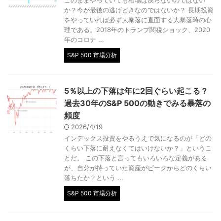
このままやっていても相場は戻らないのではない
か？今が最後の逃げどきなのではないか？ 長期投資
をやっていれば必ず大暴落に直面する大暴落時の心
理である。2018年のトランプ関税ショック、2020
年のコロナ ...
S&P 500 市場分析
5％以上の下落は年に2回ぐらい起こる？
過去30年のS&P 500の動きでみる暴落の
頻度
2026/4/19
インデックス投資をやるうえで気になるのが「どの
くらい下落に耐えなくてはいけないか？」というこ
とだ。 この下落と言ってもいろいろな定義がある
が、自分が持っていた資産がピークからどのくらい
落ちたか？という ...
S&P 500 市場分析