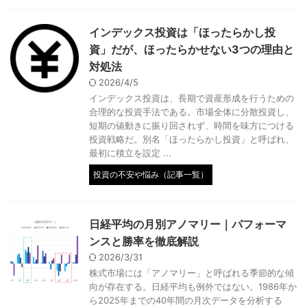
インデックス投資は「ほったらかし投
資」だが、ほったらかせない3つの理由と
対処法
2026/4/5
インデックス投資は、長期で資産形成を行うための
合理的な投資手法である。市場全体に分散投資し、
短期の値動きに振り回されず、時間を味方につける
投資戦略だ。別名「ほったらかし投資」と呼ばれ、
最初に積立を設定 ...
投資の不安や悩み（記事一覧）
日経平均の月別アノマリー｜パフォーマ
ンスと勝率を徹底解説
2026/3/31
株式市場には「アノマリー」と呼ばれる季節的な傾
向が存在する。日経平均も例外ではない。1986年か
ら2025年までの40年間の月次データを分析する