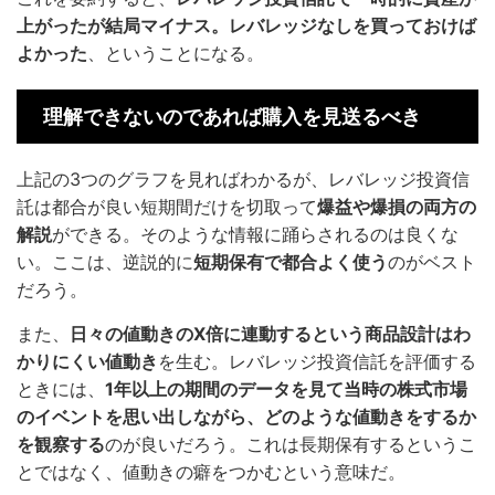
上がったが結局マイナス。レバレッジなしを買っておけば
よかった
、ということになる。
理解できないのであれば購入を見送るべき
上記の3つのグラフを見ればわかるが、レバレッジ投資信
託は都合が良い短期間だけを切取って
爆益や爆損の両方の
解説
ができる。そのような情報に踊らされるのは良くな
い。ここは、逆説的に
短期保有で都合よく使う
のがベスト
だろう。
また、
日々の値動きのX倍に連動するという商品設計はわ
かりにくい値動き
を生む。レバレッジ投資信託を評価する
ときには、
1年以上の期間のデータを見て当時の株式市場
のイベントを思い出しながら、どのような値動きをするか
を観察する
のが良いだろう。これは長期保有するというこ
とではなく、値動きの癖をつかむという意味だ。