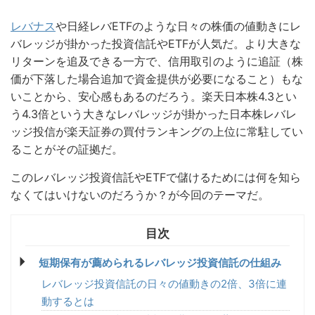
レバナス
や日経レバETFのような日々の株価の値動きにレ
バレッジが掛かった投資信託やETFが人気だ。より大きな
リターンを追及できる一方で、信用取引のように追証（株
価が下落した場合追加で資金提供が必要になること）もな
いことから、安心感もあるのだろう。楽天日本株4.3とい
う4.3倍という大きなレバレッジが掛かった日本株レバレ
ッジ投信が楽天証券の買付ランキングの上位に常駐してい
ることがその証拠だ。
このレバレッジ投資信託やETFで儲けるためには何を知ら
なくてはいけないのだろうか？が今回のテーマだ。
短期保有が薦められるレバレッジ投資信託の仕組み
レバレッジ投資信託の日々の値動きの2倍、3倍に連
動するとは