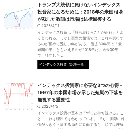
トランプ大統領に負けないインデックス
投資家になるために：2018年の米国相場
が残した教訓は市場は結構回復する
2026/4/11
インデックス投資は「持ち続けることが正解」とよ
く言われる。しかし実際の相場では、これを実行す
るのが極めて難しい年がある。 過去30年間で「最
難関の年」ともいえるのが2018年だ。過去30年
で、独立した ...
インデックス投資（記事一覧）
インデックス投資家に必要な3つの心得 -
1997年の米国市場が示した短期の下落を
無視する重要性
2026/4/5
インデックス投資の基本は「ずっと持ち続ける」こ
と。これは理屈ではわかっている。 でも、実際に株
価が大きく下落する局面に直面すると、頭では理解