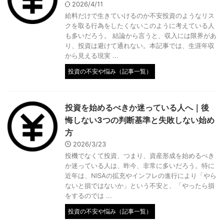
2026/4/11
給料だけで生きていけるのか不安投資のようなリス
クを取る行為をしたくないこのように考えている人
も多いだろう。 結論から言うと、収入には限界があ
り、投資は避けて通れない。本記事では、生涯年収
から見える現実 ...
投資の不安や悩み（記事一覧）
投資を始めるべきか迷っている人へ｜後
悔しない3つの判断基準と失敗しない始め
方
2026/3/23
投機でなくて投資、つまり、資産形成を始めるべき
か迷っている人は、昨今、非常に多いだろう。特に
近年は、NISAの拡充やインフレの進行により「やら
ないと損ではないか」という不安と、「やったら損
をするのでは ...
投資の不安や悩み（記事一覧）