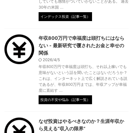
していても感情がついていかないことがある。 過去
30年の米国 ...
インデックス投資（記事一覧）
年収800万円で幸福度は頭打ちにはなら
ない - 最新研究で覆されたお金と幸せの
関係
2026/4/5
年収800万円で幸福度は頭打ち、それ以上稼いでも
意味がないという話を聞いたことはないだろうか？
これは、インターネット上で広く解説されている説
であるが、年収800万円までは、年収アップが幸福
度に直結す ...
投資の不安や悩み（記事一覧）
なぜ投資はやるべきなのか？生涯年収か
ら見える“収入の限界”