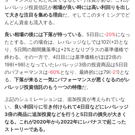
レバレッジ投資信託が
相場が良い時には高い利回りを出し
て大きな注目を集める理由
だ。そしてこのタイミングでど
んどん資金も流入する。
良い相場の後には下落が待っている
。5日目に
-20%
になっ
たとする。この場合は、レバレッジなしでは102(+2)とな
り、5日間の期間騰落率は+2%となりプラスの基準価格で
終わる。その一方で、4日目には基準価格がほぼ2倍の
198(+98)となっていたレバレッジ3倍の投資商品は5日目
のパフォーマンスは
-60%
となり、最終的には79(
-21
)とな
る。
下落が来ると一気にパフォーマンスが悪くなるのがレ
バレッジ投資信託のもう一つの特徴
だ。
上記のシュミレーションは、追加投資が考えられていな
い。
良い利回りに引き付けられて4日目などにレバレッジ
3倍の商品に追加投資などを行うと5日目の損失が大きく
なる。これが2020年から2022年にレバナスで起こった
ストーリーである。