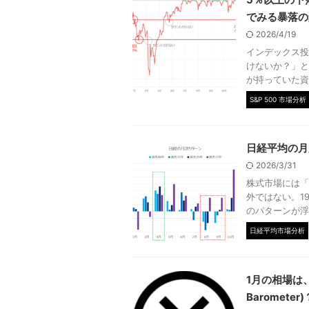
でみる暴落の
2026/4/19
インデックス投
けないか？」と
が持っていた資
S&P 500 市場分析
日経平均の月
2026/3/31
株式市場には「
外ではない。1
のパターンが浮
日経平均市場分析
1月の相場は、
Barometer)