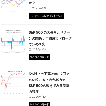
か？
2026/4/19
インデックス投資（記事一覧）
S&P 500 の大暴落とリター
ンの関係：年間最大ドローダ
ウンの研究
2026/4/19
S&P 500 市場分析
5％以上の下落は年に2回ぐ
らい起こる？過去30年の
S&P 500の動きでみる暴落
の頻度
2026/4/19
S&P 500 市場分析