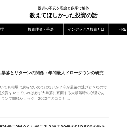
投資の不安を理論と数字で解体
教えてほしかった投資の話
理学
投資理論・手法
インデックス投資とは
FI
0 の大暴落とリターンの関係：年間最大ドローダウンの研究
いても相場は戻らないのではないか？今が最後の逃げどきなので
期投資をやっていれば必ず大暴落に直面する大暴落時の心理であ
トランプ関税ショック、2020年のコロナ ...
落は年に2回ぐらい起こる？過去30年のS&P 500の動き