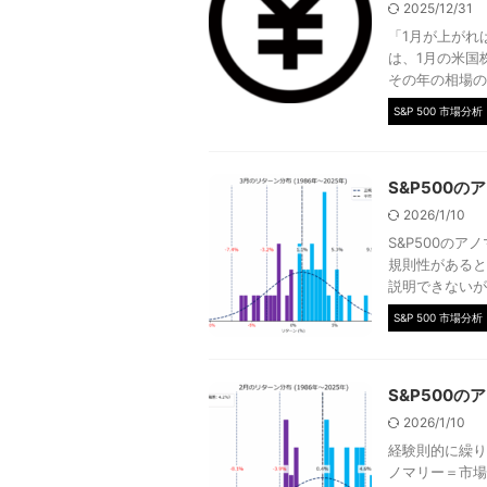
2025/12/31
「1月が上がれ
は、1月の米国
その年の相場の鏡：J
S&P 500 市場分析
S&P500の
2026/1/10
S&P500の
規則性があると
説明できないが
S&P 500 市場分析
S&P500の
2026/1/10
経験則的に繰り
ノマリー＝市場