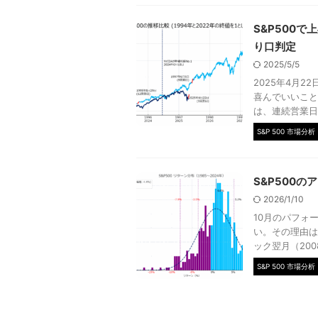
S&P500
り口判定
2025/5/5
2025年4月2
喜んでいいこと
は、連続営業日
S&P 500 市場分析
S&P500の
2026/1/10
10月のパフォ
い。その理由は
ック翌月（200
S&P 500 市場分析