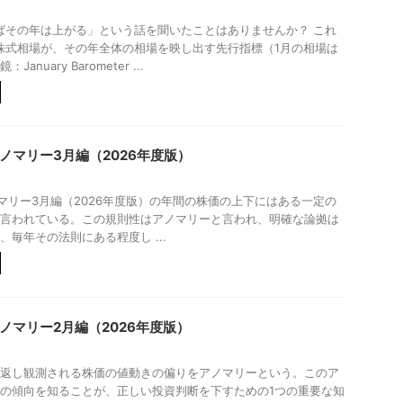
ばその年は上がる」という話を聞いたことはありませんか？ これ
株式相場が、その年全体の相場を映し出す先行指標（1月の相場は
anuary Barometer ...
アノマリー3月編（2026年度版）
アノマリー3月編（2026年度版）の年間の株価の上下にはある一定の
言われている。この規則性はアノマリーと言われ、明確な論拠は
、毎年その法則にある程度し ...
アノマリー2月編（2026年度版）
返し観測される株価の値動きの偏りをアノマリーという。このア
の傾向を知ることが、正しい投資判断を下すための1つの重要な知