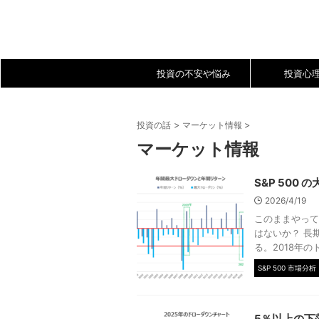
投資の不安や悩み
投資心
>
>
投資の話
マーケット情報
マーケット情報
S&P 50
2026/4/19
このままやって
はないか？ 長
る。2018年の
S&P 500 市場分析
5％以上の下