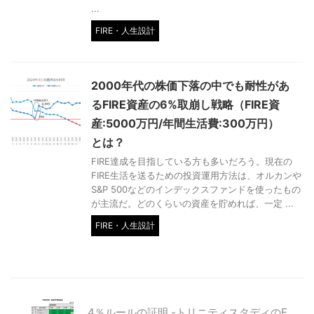
...
FIRE・人生設計
2000年代の株価下落の中でも耐性があ
るFIRE資産の6%取崩し戦略（FIRE資
産:5000万円/年間生活費:300万円）
とは？
FIRE達成を目指している方も多いだろう。現在の
FIRE生活を送るための投資運用方法は、オルカンや
S&P 500などのインデックスファンドを使ったもの
が主流だ。どのくらいの資産を貯めれば、一定 ...
FIRE・人生設計
4％ルールの証明 -トリニティスタディのF