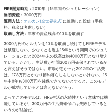
FIRE開始時期：
2010年（15年間のシュミレーション）
当初資産：
3000万円
運用方法：
オルカン(全世界株式)
に連動した投信（手数
料、税金は考慮しない）
取崩し方法：
年末の資産残高の10％を取崩す
3000万円のオルカンを10％を取崩し続けてもFIREモデル
は破綻しない。少なくとも過去15年という期間でのシュミ
レーションだと2024年末の残高は約4000万円となり増え
ている。ただし、生活費が年間300万円確保されているか
と言えばそうではない。市場が悪かった2012年の生活費
は、17.8万円とかなり節約暮らしをしないといけない。15
年中8年も300万円を確保できてないとすると、このモデ
ルが成功しているとは言えないだろう。
よってこのモデルは、FIRE生活の永続性という意味では機
能しているが、300万円の生活費確保には失敗していると
いうのが結論だ。