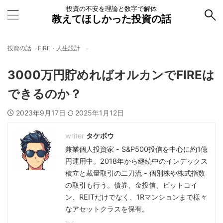
投資の不安を理論と数字で解体
教えてほしかった投資の話
投資の話
FIRE・人生設計
3000万円貯めればオルカンでFIREは
できるのか？
2023年9月17日
2025年1月12日
タケボウ
兼業個人投資家 - S&P500投信を中心に約1億
円運用中。2018年から継続中のインデックス
積立と裁量取引の二刀流 - 個別株や株式指数
の取引も行う。債券、金投信、ビットコイ
ン、REITだけでなく、1Rマンションまで様々
なアセットクラスを保有。