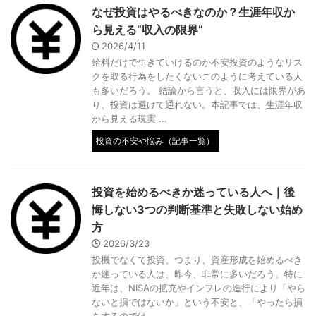
なぜ投資はやるべきなのか？生涯年収か
ら見える“収入の限界”
2026/4/11
給料だけで生きていけるのか不安投資のようなリス
クを取る行為をしたくないこのように考えている人
も多いだろう。 結論から言うと、収入には限界があ
り、投資は避けて通れない。本記事では、生涯年収
から見える現実 ...
投資の不安や悩み（記事一覧）
投資を始めるべきか迷っている人へ｜後
悔しない3つの判断基準と失敗しない始め
方
2026/3/23
投機でなくて投資、つまり、資産形成を始めるべき
か迷っている人は、昨今、非常に多いだろう。特に
近年は、NISAの拡充やインフレの進行により「やら
ないと損ではないか」という不安と、「やったら損
をするのでは ...