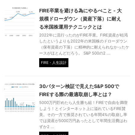
FIRE卒業を避ける為にやるべこと - 大
規模ドローダウン（資産下落）に耐え
る米国株運用テクニックとは
2022年に流行ったのがFIRE卒業。FIRE資産が枯渇
したというよりも2022年の米国株のドローダウン
（保有資産の下落）に精神的に耐えられなかったケ
ースがほとんどだろう。 S&P 500の2 ...
FIRE・人生設計
30パターン検証で見えたS&P 500で
FIREする際の最適取崩し率とは？
5000万円貯めたら人生勝ち組！FIREで自由を満喫
しよう！とインターネット上に溢れているFIRE賛
美。その一方で推奨されている年間4%の取崩し率
では資産が5000万円あったとして年間生活費はわ
ずか2 ...