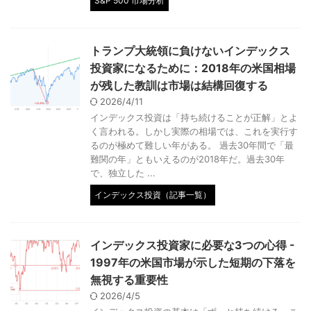
S&P 500 市場分析
トランプ大統領に負けないインデックス
投資家になるために：2018年の米国相場
が残した教訓は市場は結構回復する
2026/4/11
インデックス投資は「持ち続けることが正解」とよ
く言われる。しかし実際の相場では、これを実行す
るのが極めて難しい年がある。 過去30年間で「最
難関の年」ともいえるのが2018年だ。過去30年
で、独立した ...
インデックス投資（記事一覧）
インデックス投資家に必要な3つの心得 -
1997年の米国市場が示した短期の下落を
無視する重要性
2026/4/5