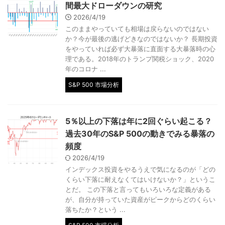
間最大ドローダウンの研究
2026/4/19
このままやっていても相場は戻らないのではない
か？今が最後の逃げどきなのではないか？ 長期投資
をやっていれば必ず大暴落に直面する大暴落時の心
理である。2018年のトランプ関税ショック、2020
年のコロナ ...
S&P 500 市場分析
5％以上の下落は年に2回ぐらい起こる？
過去30年のS&P 500の動きでみる暴落の
頻度
2026/4/19
インデックス投資をやるうえで気になるのが「どの
くらい下落に耐えなくてはいけないか？」というこ
とだ。 この下落と言ってもいろいろな定義がある
が、自分が持っていた資産がピークからどのくらい
落ちたか？という ...