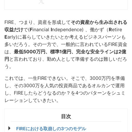
FIRE、つまり、資産を形成して
その資産から生み出される
収益だけ
で(
F
inancial
I
ndependence) 、働かず（
R
etire
E
arly)に暮らしていきたいとか考えるビジネスパーソンも
多いだろう。その一方で、一般的に言われているFIRE資金
は、
最低5000万円、標準1億円、完全な安全ラインは2億
円
と言われており、勤め人として準備するのは難しいだろ
う。
これでは、一生FIREできない。そこで、3000万円を準備
し、その3000万を人気の投資商品であるオルカンで運用
し、FIREしたらどうなるのか？を4つのパターンをシュミ
レーションしていきたい。
FIREにおける取崩しの3つのモデル