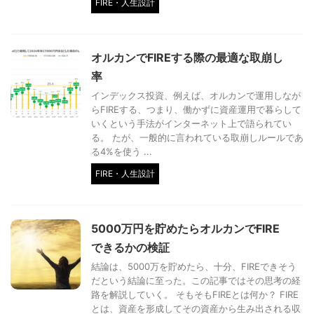
FIRE・人生設計
オルカンでFIREする際の最適な取崩し
率
インデックス投資、例えば、オルカンで運用しなが
らFIREする、つまり、働かずに資産運用で暮らして
いくという手法がインターネット上で語られてい
る。 たが、一般的に言われている取崩しルールであ
る4%を使う ...
FIRE・人生設計
5000万円を貯めたらオルカンでFIRE
できるかの検証
結論は、5000万を貯めたら、十分、FIREできそう
だという結論に至った。この記事ではその思考の経
路を解説していく。 そもそもFIREとは何か？ FIRE
とは、資産を形成してその資産から生み出される収