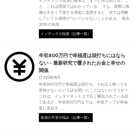
インデックス投資の基本は「ずっと持ち続ける」こ
と。これは理屈ではわかっている。 でも、実際に株
価が大きく下落する局面に直面すると、頭では理解
していても感情がついていかないことがある。 過去
30年の米国 ...
インデックス投資（記事一覧）
年収800万円で幸福度は頭打ちにはなら
ない - 最新研究で覆されたお金と幸せの
関係
2026/4/5
年収800万円で幸福度は頭打ち、それ以上稼いでも
意味がないという話を聞いたことはないだろうか？
これは、インターネット上で広く解説されている説
であるが、年収800万円までは、年収アップが幸福
度に直結す ...
投資の不安や悩み（記事一覧）