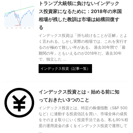
トランプ大統領に負けないインデック
ス投資家になるために：2018年の米国
相場が残した教訓は市場は結構回復す
る
インデックス投資は「持ち続けることが正解」とよ
く言われる。しかし実際の相場では、これを実行す
るのが極めて難しい年がある。 過去30年間で「最
難関の年」ともいえるのが2018年だ。過去30年
で、独立した ...
インデックス投資（記事一覧）
インデックス投資とは - 始める前に知
っておきたい3つのこと
インデックス投資とは、特定の株価指数（S&P 500
など）に連動する投資信託を買い、市場全体の成長
をそのまま取りにいく投資手法である。私も90％程
度の運用資金の多くをインデックス投資で運用して
...