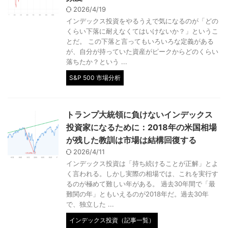
2026/4/19
インデックス投資をやるうえで気になるのが「どの
くらい下落に耐えなくてはいけないか？」というこ
とだ。 この下落と言ってもいろいろな定義がある
が、自分が持っていた資産がピークからどのくらい
落ちたか？という ...
S&P 500 市場分析
トランプ大統領に負けないインデックス
投資家になるために：2018年の米国相場
が残した教訓は市場は結構回復する
2026/4/11
インデックス投資は「持ち続けることが正解」とよ
く言われる。しかし実際の相場では、これを実行す
るのが極めて難しい年がある。 過去30年間で「最
難関の年」ともいえるのが2018年だ。過去30年
で、独立した ...
インデックス投資（記事一覧）