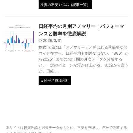
投資の不安や悩み（記事一覧）
日経平均の月別アノマリー｜パフォーマ
ンスと勝率を徹底解説
2026/3/31
株式市場には「アノマリー」と呼ばれる季節的な傾
向が存在する。日経平均も例外ではない。1986年か
ら2025年までの40年間の月次データを分析する
と、一定のパターンが浮かび上がる。 結論から言う
と、日経 ...
日経平均市場分析
本サイトは投資理論と過去データをもとに、不安を整理し、自分で判断する