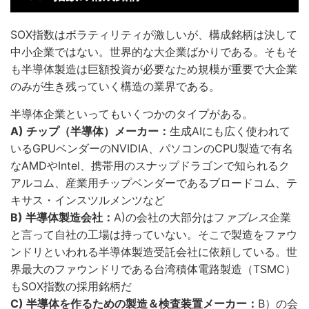
SOX指数はボラティリティが激しいが、構成銘柄は決して
中小企業ではない。世界的な大企業ばかりである。そもそ
も半導体製造は巨額投資が必要なため規模が重要で大企業
のみが生き残っていく構造の業界である。
半導体企業といってもいくつかのタイプがある。
A) チップ（半導体）メーカー：
生成AIにも広く使われて
いるGPUベンダーのNVIDIA、パソコンのCPU製造で有名
なAMDやIntel、携帯用のスナップドラゴンで知られるク
アルコム、産業用チップベンダーであるブロードコム、テ
キサス・インスツルメンツなど
B) 半導体製造会社：
A)の会社の大部分はフ
ァブレス
企業
と言って自社の工場は持っていない。そこで製造をファウ
ンドリといわれる半導体製造受託会社に依頼している。世
界最大のファウンドリである台湾積体電路製造（TSMC）
もSOX指数の採用銘柄だ
C) 半導体を作るための製造＆検査装置メーカー：
B）の会