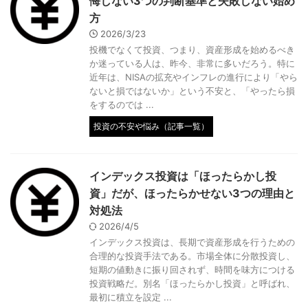
悔しない3つの判断基準と失敗しない始め
方
2026/3/23
投機でなくて投資、つまり、資産形成を始めるべき
か迷っている人は、昨今、非常に多いだろう。特に
近年は、NISAの拡充やインフレの進行により「やら
ないと損ではないか」という不安と、「やったら損
をするのでは ...
投資の不安や悩み（記事一覧）
インデックス投資は「ほったらかし投
資」だが、ほったらかせない3つの理由と
対処法
2026/4/5
インデックス投資は、長期で資産形成を行うための
合理的な投資手法である。市場全体に分散投資し、
短期の値動きに振り回されず、時間を味方につける
投資戦略だ。別名「ほったらかし投資」と呼ばれ、
最初に積立を設定 ...