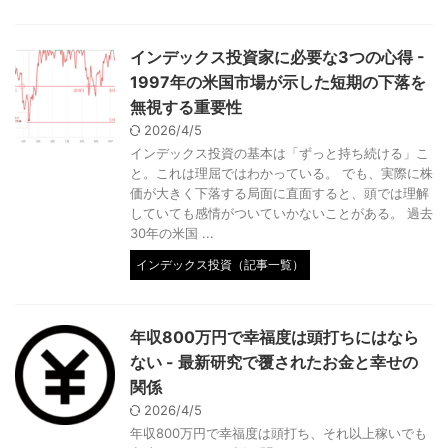
インデックス投資家に必要な3つの心得 -
1997年の米国市場が示した短期の下落を
無視する重要性
2026/4/5
インデックス投資の基本は「ずっと持ち続ける」こ
と。これは理屈ではわかっている。 でも、実際に株
価が大きく下落する局面に直面すると、頭では理解
していても感情がついていかないことがある。 過去
30年の米国 ...
インデックス投資（記事一覧）
年収800万円で幸福度は頭打ちにはなら
ない - 最新研究で覆されたお金と幸せの
関係
2026/4/5
年収800万円で幸福度は頭打ち、それ以上稼いでも