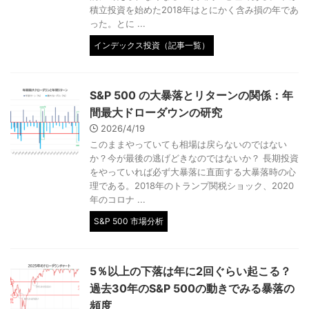
積立投資を始めた2018年はとにかく含み損の年であ
った。とに ...
インデックス投資（記事一覧）
S&P 500 の大暴落とリターンの関係：年
間最大ドローダウンの研究
2026/4/19
このままやっていても相場は戻らないのではない
か？今が最後の逃げどきなのではないか？ 長期投資
をやっていれば必ず大暴落に直面する大暴落時の心
理である。2018年のトランプ関税ショック、2020
年のコロナ ...
S&P 500 市場分析
5％以上の下落は年に2回ぐらい起こる？
過去30年のS&P 500の動きでみる暴落の
頻度