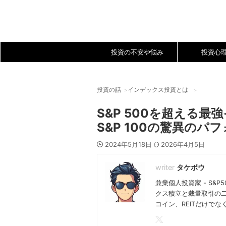
投資の不安や悩み
投資心
投資の話
インデックス投資とは
S&P 500を超える最強イ
S&P 100の驚異のパ
2024年5月18日
2026年4月5日
タケボウ
兼業個人投資家 - S&
クス積立と裁量取引の二
コイン、REITだけで