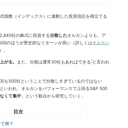
の株式指数（インデックス）に連動した投資信託を積立てる
,840社の株式に投資する
分散した
オルカンよりも、ア
P500のほうが歴史的なリターンが高い（詳しくは
オルカン
）。
1
上がる。
また、分散は通常30社もあればできる
と言われ
500も500社ということで分散しすぎているのではない
といわれ、オルカンをパフォーマンスで上回るS&P 500
なくて集中
」という観点から研究していく。
って何？