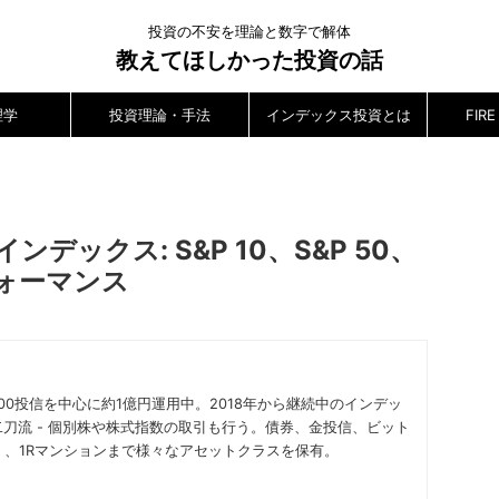
投資の不安を理論と数字で解体
教えてほしかった投資の話
理学
投資理論・手法
インデックス投資とは
FI
ンデックス: S&P 10、S&P 50、
フォーマンス
P500投信を中心に約1億円運用中。2018年から継続中のインデッ
刀流 - 個別株や株式指数の取引も行う。債券、金投信、ビット
なく、1Rマンションまで様々なアセットクラスを保有。