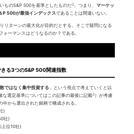
3
ものS&P 500を基準としたものだ
。つまり、
マーケッ
＆P 500が最強インデックス
であることは間違いない。
りリターンの最大化が目的だとする。そこで疑問になる
パフォーマンスはどうなるのか？である。
きる3つのS&P 500関連指数
散ではなく集中投資する
」という視点で考えていくと以
4
確な選定基準についてはこの記事の最後に記載
）が考慮
銘柄の中から選出された銘柄で構成される。
社)
0社)
の上位10社)