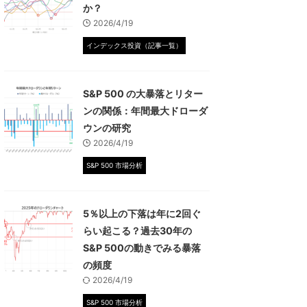
か？
2026/4/19
インデックス投資（記事一覧）
S&P 500 の大暴落とリター
ンの関係：年間最大ドローダ
ウンの研究
2026/4/19
S&P 500 市場分析
5％以上の下落は年に2回ぐ
らい起こる？過去30年の
S&P 500の動きでみる暴落
の頻度
2026/4/19
S&P 500 市場分析