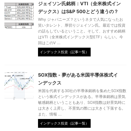
ジェイソン氏銘柄：VTI（全米株式イン
デックス）はS&P 500とどう違うの？
Why ジャパニーズ？というネタで人気になったお
笑いタレント、厚切りジェイソン氏。最近では投資
の話もしているということ。そして、おすすめ銘柄
はVTI（全米株式インデックス型ETF）らしい。今
回はこのV ...
インデックス投資（記事一覧）
SOX指数 - 夢がある米国半導体株式イ
ンデックス
米国を代表する30社の半導体銘柄を集めたSOX指数
という株式インデックスがある。半導体銘柄は景気
敏感銘柄ということもあり、SOX指数は好景気時に
は大きく上昇し、不景気の際には大きく下落する。
また、情報 ...
インデックス投資（記事一覧）