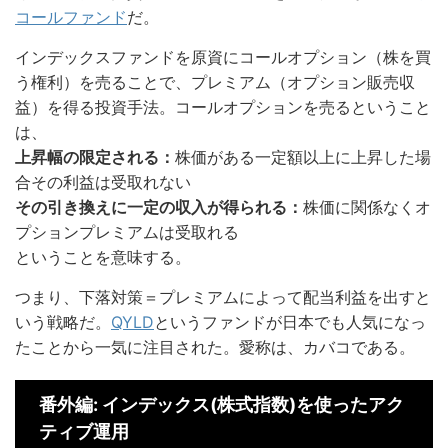
コールファンド
だ。
インデックスファンドを原資にコールオプション（株を買
う権利）を売ることで、プレミアム（オプション販売収
益）を得る投資手法。コールオプションを売るということ
は、
上昇幅の限定される：
株価がある一定額以上に上昇した場
合その利益は受取れない
その引き換えに一定の収入が得られる：
株価に関係なくオ
プションプレミアムは受取れる
ということを意味する。
つまり、下落対策＝プレミアムによって配当利益を出すと
いう戦略だ。
QYLD
というファンドが日本でも人気になっ
たことから一気に注目された。愛称は、カバコである。
番外編: インデックス(株式指数)を使ったアク
ティブ運用