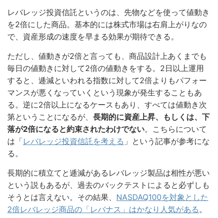
レバレッジ投資信託というのは、先物などを使って値動き
を2倍にした商品。基本的には株式市場は右肩上がりなの
で、資産形成の速度を早まる効果が期待できる。
ただし、値動きが2倍と言っても、商品設計上あくまでも
毎日の値動きに対して2倍の値動きをする。2日以上運用
すると、逓減といわれる指数に対して2倍よりもパフォー
マンスが悪くなっていくという現象が発生することもあ
る。逆に2倍以上になるケースもあり、すべては値動き次
第ということになるが、
長期的に資産上昇、もしくは、下
落が2倍になると約束されたわけでない
。こちらについて
は「
レバレッジ投資信託を考える
」という記事が参考にな
る。
長期的に積立てと逓減があるレバレッジ製品は相性が悪い
という説もあるが、過去のバックテストによると必ずしも
そうとは言えない。その結果、
NASDAQ100を対象とした
2倍レバレッジ商品の「レバナス」はかなり人気がある
。