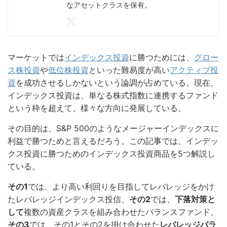
なアセットクラスを保有。
マーケットでは
インデックス投資
に勝つためには、
グロー
ス株投資
や
低位株投資
といった難易度が高い
アクティブ投
資
を成功させるしかないという論調が占めている。現在、
インデックス投資は、単なる株式指数に連携するファンド
という枠を超えて、様々な方向に発展している。
その目的は、S&P 500のようなメージャーインデックスに
利益で勝つためと言えるだろう。この記事では、インデッ
クス投資に勝つためのインデックス投資商品を5つ解説し
ている。
その1
では、より高い利回りを目指してレバレッジをかけ
たレバレッジインデックス投信、
その2
では、
下落対策と
して
複数の資産クラスを組み合わせたバランスファンド、
その3
では、その1とその2を掛け合わせた
レバレッジバラ