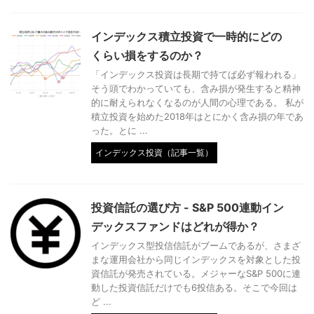
インデックス積立投資で一時的にどの
くらい損をするのか？
「インデックス投資は長期で持てば必ず報われる」
そう頭でわかっていても、含み損が発生すると精神
的に耐えられなくなるのが人間の心理である。 私が
積立投資を始めた2018年はとにかく含み損の年であ
った。とに ...
インデックス投資（記事一覧）
投資信託の選び方 - S&P 500連動イン
デックスファンドはどれが得か？
インデックス型投信信託がブームであるが、さまざ
まな運用会社から同じインデックスを対象とした投
資信託が発売されている。メジャーなS&P 500に連
動した投資信託だけでも6投信ある。そこで今回は
ど ...