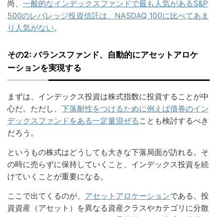
尚、
一般的なインデックスファンドで最も人気があるS&P
500のレバレッジ投資信託は、NASDAQ 100に比べてあま
り人気がない
。
その2: バランスファンド、自動的にアセットアロケ
ーションを実現する
まずは、インデックス投資は株式指数に投資することが中
心だ。ただし、
下落耐性をつけるために例えば債券のイン
デックスファンドをある一定量混ぜる
ことも検討するべき
だろう。
というもの株式はどうしても大きな下落局面が訪れる。そ
の時に売らずに保持していくこと、インデックス投資を続
けていくことが重要になる。
ここで出てくるのが、
アセットアロケーション
である。投
資資産（アセット）を異なる資産クラスやカテゴリに分散