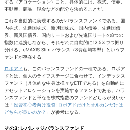
する（アロケーション）こと。具体的には、株式、債券、
不動産、商品、現金などの配分を決めることだ。
これを自動的に実現するのがバランスファンドである。国
内株式、先進国株式、新興国株式、国内債券、先進国債
券、新興国債券、国内リートおよび先進国リートの8つの
指数に連携しながら、それぞれに自動的に12.5%づつ振り
分ける、eMAXIS Slim バランス（8資産均等型）というフ
ァンドが存在する。
ロボアド
も、このバランスファンドの一種である。ロボア
ドとは、個人のライフステージに合わせて、インデックス
ファンド（具体的な中身は様々なETFである）を自動的に
アセットアロケーションを実施するファンドである。バラ
ンスファンドと単なる株式指数のファンドどちらが良いか
は「
投資初心者向け投資: ロボアドだけとオルカンだけは
どちらが良いのか？
」が参考になる。
その3: レバレッジバランスファンド