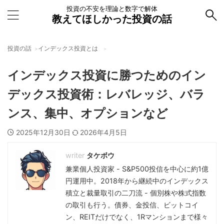
投資の不安を理論と数字で解体
教えてほしかった投資の話
投資の話
インデックス投資とは
インデックス投資に勝つためのイン
デックス投資術：レバレッジ、バラ
ンス、集中、オプションなど
2025年12月30日
2026年4月5日
タケボウ
兼業個人投資家 - S&P500投信を中心に約1億
円運用中。2018年から継続中のインデックス
積立と裁量取引の二刀流 - 個別株や株式指数
の取引も行う。債券、金投信、ビットコイ
ン、REITだけでなく、1Rマンションまで様々