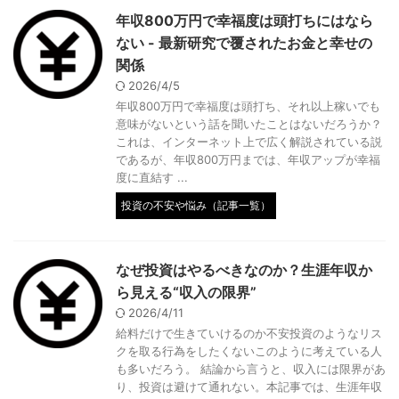
年収800万円で幸福度は頭打ちにはなら
ない - 最新研究で覆されたお金と幸せの
関係
2026/4/5
年収800万円で幸福度は頭打ち、それ以上稼いでも
意味がないという話を聞いたことはないだろうか？
これは、インターネット上で広く解説されている説
であるが、年収800万円までは、年収アップが幸福
度に直結す ...
投資の不安や悩み（記事一覧）
なぜ投資はやるべきなのか？生涯年収か
ら見える“収入の限界”
2026/4/11
給料だけで生きていけるのか不安投資のようなリス
クを取る行為をしたくないこのように考えている人
も多いだろう。 結論から言うと、収入には限界があ
り、投資は避けて通れない。本記事では、生涯年収