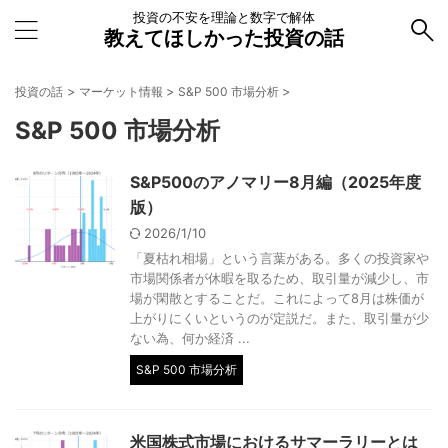
投資の不安を理論と数字で解体
教えてほしかった投資の話
>
>
>
投資の話
マーケット情報
S&P 500 市場分析
S&P 500 市場分析
S&P500のアノマリー8月編（2025年度
版）
2026/1/10
「夏枯れ相場」という言葉がある。多くの投資家や
市場関係者が休暇を取るため、取引量が減少し、市
場が閑散とすることだ。これによって8月は株価が
上がりにくいというのが定説だ。また、取引量が少
ない為、何か経済 ...
S&P 500 市場分析
米国株式市場におけるサマーラリーとは