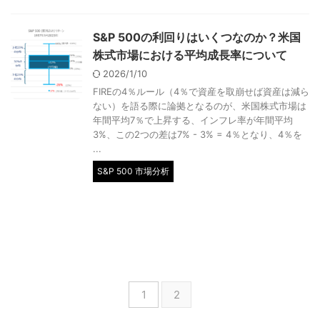
S&P 500の利回りはいくつなのか？米国
株式市場における平均成長率について
2026/1/10
FIREの4％ルール（4％で資産を取崩せば資産は減ら
ない）を語る際に論拠となるのが、米国株式市場は
年間平均7％で上昇する、インフレ率が年間平均
3%、この2つの差は7% - 3% = 4％となり、4％を
...
S&P 500 市場分析
1
2