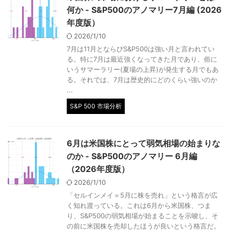
何か - S&P500のアノマリー7月編 (2026
年度版）
2026/1/10
7月は11月とならびS&P500は強い月と言われてい
る。特に7月は最近強くなってきた月であり、俗に
いうサマーラリー(夏場の上昇)が発生する月でもあ
る。それでは、7月は歴史的にどのくらい強いのか
...
S&P 500 市場分析
6月は米国株にとって弱気相場の始まりな
のか - S&P500のアノマリー 6月編
（2026年度版）
2026/1/10
「セルインメイ＝5月に株を売れ」という格言が広
く知れ渡っている。これは6月から米国株、つま
り、S&P500の弱気相場が始まることを示唆し、そ
の前に米国株を売却したほうが良いという格言だ。