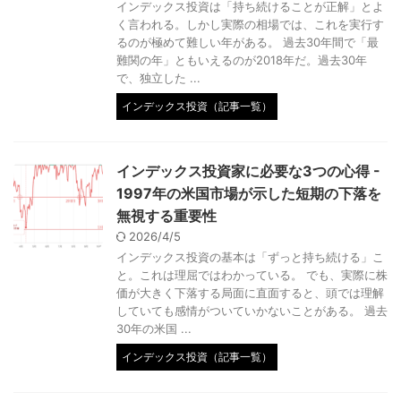
インデックス投資は「持ち続けることが正解」とよ
く言われる。しかし実際の相場では、これを実行す
るのが極めて難しい年がある。 過去30年間で「最
難関の年」ともいえるのが2018年だ。過去30年
で、独立した ...
インデックス投資（記事一覧）
インデックス投資家に必要な3つの心得 -
1997年の米国市場が示した短期の下落を
無視する重要性
2026/4/5
インデックス投資の基本は「ずっと持ち続ける」こ
と。これは理屈ではわかっている。 でも、実際に株
価が大きく下落する局面に直面すると、頭では理解
していても感情がついていかないことがある。 過去
30年の米国 ...
インデックス投資（記事一覧）