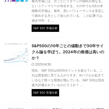
株式市場には「月ごとにリターンの傾向が異なる」
というアノマリーが存在する。その中でも4月の米
国株式市場は、毎年、高いパフォーマンスを安定し
て創出する月として知られている。 この記事では、
過去10年・2 ...
S&P 500 市場分析
S&P500の10年ごとの値動きで30年サイ
クル論を学ぼう。2024年の株価は高いの
か？
2025/4/30
現在、S&P 500は6000ポイントを超えている。こ
れは歴史的に見ても上がりすぎ、AIバブルが起きて
いるなど様々な憶測が飛んでいる。S&P 500は現在
過大評価されているのだろうか？ ...
S&P 500 市場分析