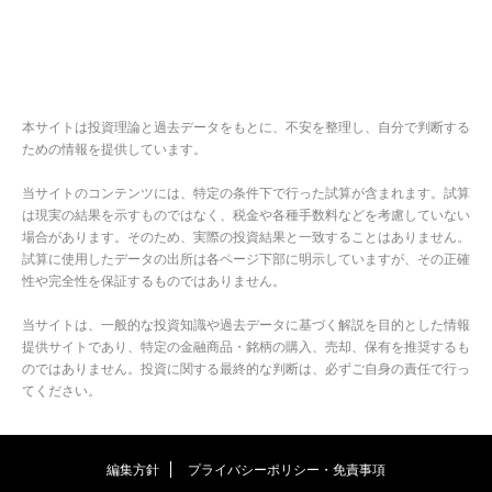
本サイトは投資理論と過去データをもとに、不安を整理し、自分で判断する
ための情報を提供しています。
当サイトのコンテンツには、特定の条件下で行った試算が含まれます。試算
は現実の結果を示すものではなく、税金や各種手数料などを考慮していない
場合があります。そのため、実際の投資結果と一致することはありません。
試算に使用したデータの出所は各ページ下部に明示していますが、その正確
性や完全性を保証するものではありません。
当サイトは、一般的な投資知識や過去データに基づく解説を目的とした情報
提供サイトであり、特定の金融商品・銘柄の購入、売却、保有を推奨するも
のではありません。投資に関する最終的な判断は、必ずご自身の責任で行っ
てください。
編集方針
プライバシーポリシー・免責事項