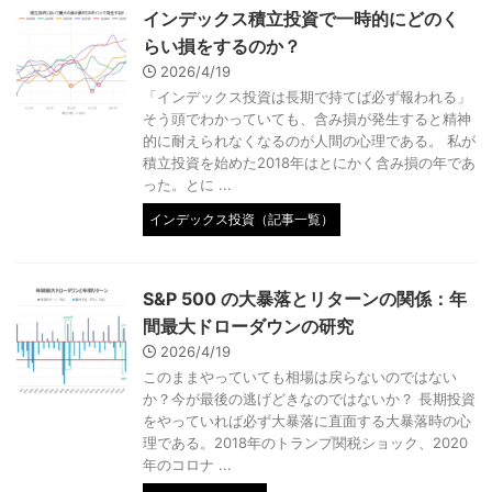
インデックス積立投資で一時的にどのく
らい損をするのか？
2026/4/19
「インデックス投資は長期で持てば必ず報われる」
そう頭でわかっていても、含み損が発生すると精神
的に耐えられなくなるのが人間の心理である。 私が
積立投資を始めた2018年はとにかく含み損の年であ
った。とに ...
インデックス投資（記事一覧）
S&P 500 の大暴落とリターンの関係：年
間最大ドローダウンの研究
2026/4/19
このままやっていても相場は戻らないのではない
か？今が最後の逃げどきなのではないか？ 長期投資
をやっていれば必ず大暴落に直面する大暴落時の心
理である。2018年のトランプ関税ショック、2020
年のコロナ ...