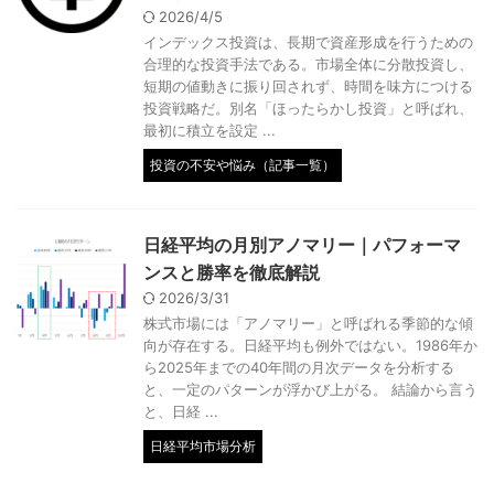
2026/4/5
インデックス投資は、長期で資産形成を行うための
合理的な投資手法である。市場全体に分散投資し、
短期の値動きに振り回されず、時間を味方につける
投資戦略だ。別名「ほったらかし投資」と呼ばれ、
最初に積立を設定 ...
投資の不安や悩み（記事一覧）
日経平均の月別アノマリー｜パフォーマ
ンスと勝率を徹底解説
2026/3/31
株式市場には「アノマリー」と呼ばれる季節的な傾
向が存在する。日経平均も例外ではない。1986年か
ら2025年までの40年間の月次データを分析する
と、一定のパターンが浮かび上がる。 結論から言う
と、日経 ...
日経平均市場分析