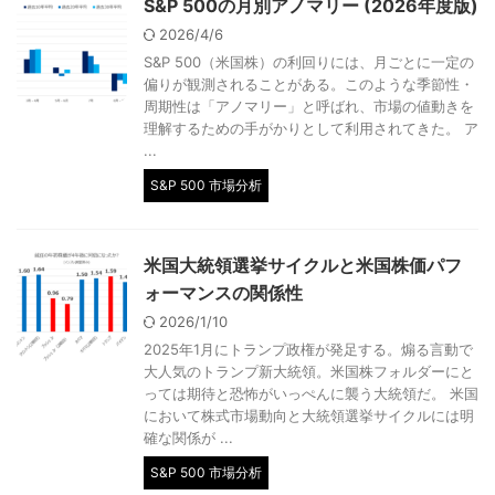
S&P 500の月別アノマリー (2026年度版)
2026/4/6
S&P 500（米国株）の利回りには、月ごとに一定の
偏りが観測されることがある。このような季節性・
周期性は「アノマリー」と呼ばれ、市場の値動きを
理解するための手がかりとして利用されてきた。 ア
...
S&P 500 市場分析
米国大統領選挙サイクルと米国株価パフ
ォーマンスの関係性
2026/1/10
2025年1月にトランプ政権が発足する。煽る言動で
大人気のトランプ新大統領。米国株フォルダーにと
っては期待と恐怖がいっぺんに襲う大統領だ。 米国
において株式市場動向と大統領選挙サイクルには明
確な関係が ...
S&P 500 市場分析