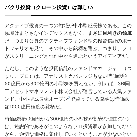
パクリ投資（クローン投資）
は難しい
アクティブ投資の一つの領域が中小型成長株である。この
領域はまともなインデックスもなく、ま
さに目利きの領域
だ。つまり公募のアクティブファンド型の投資信託のポー
トフォリオを見て、その中から銘柄を選ぶ、つまり、プロ
がスクリーニングされた中から選ぶというアイディアだ。
ただし、このような投資信託のファンドマネージャー（つ
まり、プロ）は、アナリストカバレッジもない時価総額
50億円から300億円の小型株を買わない。例えば、SBI岡
三アセットマネジメント株式会社が運営している人気ファ
7
ンド、中小型成長株オープン
で買っている銘柄は時価総
額1000億円程度の銘柄だ。
時価総額50億円から300億円の小型株が割安な理由の1つ
は、逆説的であるがこのようなプロ投資家が参加してない
から、適切な価格に変化していくということが少ないとい