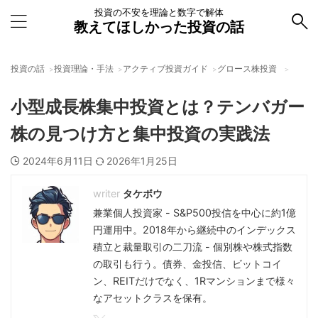
投資の不安を理論と数字で解体
教えてほしかった投資の話
投資の話
投資理論・手法
アクティブ投資ガイド
グロース株投資
小型成長株集中投資とは？テンバガー
株の見つけ方と集中投資の実践法
2024年6月11日
2026年1月25日
タケボウ
兼業個人投資家 - S&P500投信を中心に約1億
円運用中。2018年から継続中のインデックス
積立と裁量取引の二刀流 - 個別株や株式指数
の取引も行う。債券、金投信、ビットコイ
ン、REITだけでなく、1Rマンションまで様々
なアセットクラスを保有。