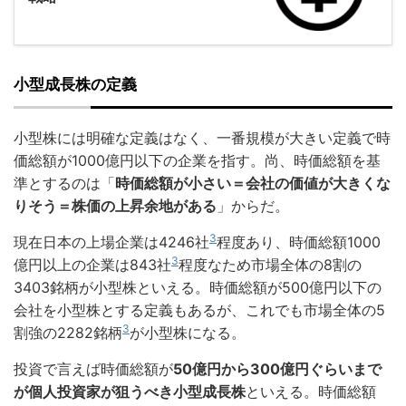
小型成長株の定義
小型株には明確な定義はなく、一番規模が大きい定義で時
価総額が1000億円以下の企業を指す。尚、時価総額を基
準とするのは「
時価総額が小さい＝会社の価値が大きくな
りそう＝株価の上昇余地がある
」からだ。
3
現在日本の上場企業は4246社
程度あり、時価総額1000
3
億円以上の企業は843社
程度なため市場全体の8割の
3403銘柄が小型株といえる。時価総額が500億円以下の
会社を小型株とする定義もあるが、これでも市場全体の5
3
割強の2282銘柄
が小型株になる。
投資で言えば時価総額が
50億円から300億円ぐらいまで
が個人投資家が狙うべき小型成長株
といえる。時価総額