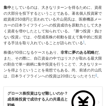
集中
としているのは、大きなリターンを得るために、資産
の大部分を投下するということである。著名個人投資家で
総資産250億円と言われている片山晃氏は、医療機器メー
カーの日本ライフラインへの投資成功を原動力として大き
く資産を増やしたとして知られている。『勝つ投資・負け
ない投資』では、小型成長株の初動を捉えて集中的に投資
1
する手法を取り入れていることが語られている
。
株価が10倍になるケースもあり、
非常に夢のある戦略だ
。
また、その際に、自己資金の中ではリスクが取れる最大限
の割合で単一銘柄に集中投資を行うことで、大きなリター
ンを得ようということを発想でもある。尚、前述の片山氏
2
は、日本ライフラインへの投資は20倍になったそうだ
。
グロース株投資はなぜ難しいのか？
成長株投資で成功する人の共通点と
戦略