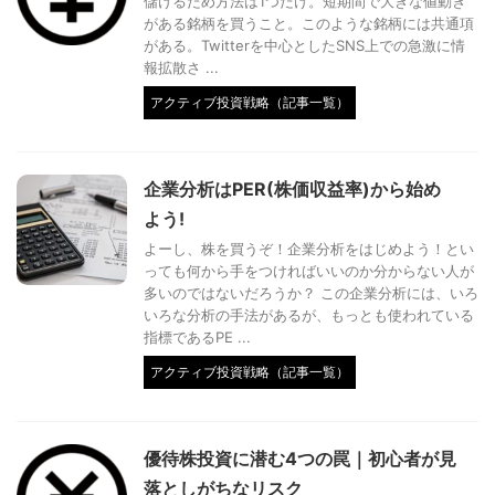
儲けるため方法は1つだけ。短期間で大きな値動き
がある銘柄を買うこと。このような銘柄には共通項
がある。Twitterを中心としたSNS上での急激に情
報拡散さ ...
アクティブ投資戦略（記事一覧）
企業分析はPER(株価収益率)から始め
よう!
よーし、株を買うぞ！企業分析をはじめよう！とい
っても何から手をつければいいのか分からない人が
多いのではないだろうか？ この企業分析には、いろ
いろな分析の手法があるが、もっとも使われている
指標であるPE ...
アクティブ投資戦略（記事一覧）
優待株投資に潜む4つの罠｜初心者が見
落としがちなリスク