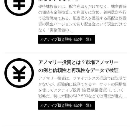
優待株投資とは、配当利回りだけでなく、株主優待
の価値も金額換算して利回りに含め、銘柄選定を行
う投資戦略である。配当収入を重視する高配当株投
資の派生バージョンであり配当金という現金だけで
なく「実物価値の ...
アクティブ投資戦略（記事一覧）
アノマリー投資とは？市場アノマリー
の例と信頼性と再現性をデータで検証
アノマリー投資は、ファイナンスの理論では説明で
きないが、経験的に観測できるマーケットの周期性
を使ってアクティブ投資 (自己裁量投資) していく
戦略だ。特に米国のS&P 500などでは研究が進ん ...
アクティブ投資戦略（記事一覧）