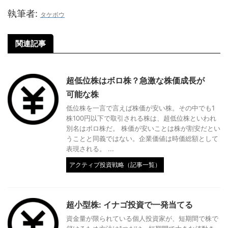
執筆者:
タケボウ
関連記事
超低位株はボロ株？急激な株価成長が
可能な株
低位株を一言で言えば株価が安い株。その中でも1
株100円以下で取引される株は、超低位株といわれ
別名はボロ株だ。 株価が安いことは株が割安だとい
うことと同義ではない。企業価値は時価総額として
表現される。 ...
アクティブ投資戦略（記事一覧）
超小型株: イナゴ投資で一発当てる
資金量が限られている個人投資家が、短期間で株で