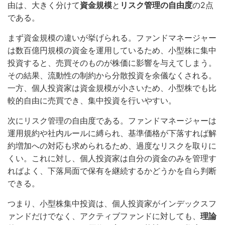
由は、大きく分けて
資金規模
と
リスク管理の自由度
の2点
である。
まず資金規模の違いが挙げられる。ファンドマネージャー
は数百億円規模の資金を運用しているため、小型株に集中
投資すると、売買そのものが株価に影響を与えてしまう。
その結果、流動性の制約から分散投資を余儀なくされる。
一方、個人投資家は資金規模が小さいため、小型株でも比
較的自由に売買でき、集中投資を行いやすい。
次にリスク管理の自由度である。ファンドマネージャーは
運用規約や社内ルールに縛られ、基準価格が下落すれば解
約増加への対応も求められるため、過度なリスクを取りに
くい。これに対し、個人投資家は自分の資金のみを管理す
ればよく、下落局面で保有を継続するかどうかを自ら判断
できる。
つまり、小型株集中投資は、個人投資家がインデックスフ
ァンドだけでなく、アクティブファンドに対しても、
理論