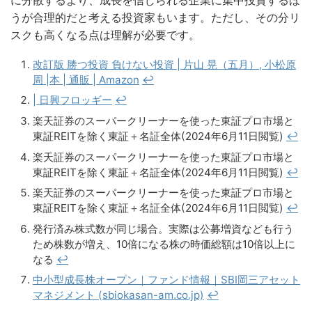
に分散するより、成長を信じられる企業に集中投資するほ
うが合理的だと考える投資家もいます。ただし、その分リ
スクも高くなる点は理解が必要です。
改訂版 勝つ投資 負けない投資 | 片山 晃（五月）, 小松原
周 |本 | 通販 | Amazon
↩︎
| 日興フロッギー
↩︎
楽天証券のスーパークリーナーを使った東証プロ市場と
東証REITを除く東証＋名証全体(2024年6月11日閲覧)
↩︎
楽天証券のスーパークリーナーを使った東証プロ市場と
東証REITを除く東証＋名証全体(2024年6月11日閲覧)
↩︎
楽天証券のスーパークリーナーを使った東証プロ市場と
東証REITを除く東証＋名証全体(2024年6月11日閲覧)
↩︎
発行済み株式数が同じ場合。実際は公募増資なども行う
ため株数が増え、10倍になる株の時価総額は10倍以上に
なる
↩︎
中小型成長株オープン｜ファンド情報｜SBI岡三アセット
マネジメント (sbiokasan-am.co.jp)
↩︎