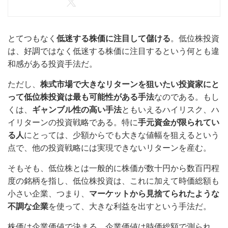
とてつもなく
低迷する株価に注目して儲ける
。低位株投資
は、好調ではなく低迷する株価に注目するという何とも違
和感がある投資手法だ。
ただし、
株式市場で大きなリターンを狙いたい投資家にと
って低位株投資は最も可能性がある手法
なのである。もし
くは、
ギャンブル性の高い手法
ともいえるハイリスク、ハ
イリターンの投資戦略である。特に
手元資金が限られてい
る人
にとっては、少額からでも大きな値幅を狙えるという
点で、他の投資戦略には実現できないリターンを産む。
そもそも、低位株とは一般的に株価が数十円から数百円程
度の銘柄を指し、低位株投資は、これに加えて時価総額も
小さい企業、つまり、
マーケットから見捨てられたような
不調な企業
を使って、大きな利益を出すという手法だ。
株価は企業価値で決まる。企業価値は時価総額で測られ