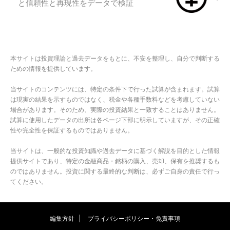
と信頼性と再現性をデータで検証
本サイトは投資理論と過去データをもとに、不安を整理し、自分で判断する
ための情報を提供しています。
当サイトのコンテンツには、特定の条件下で行った試算が含まれます。試算
は現実の結果を示すものではなく、税金や各種手数料などを考慮していない
場合があります。そのため、実際の投資結果と一致することはありません。
試算に使用したデータの出所は各ページ下部に明示していますが、その正確
性や完全性を保証するものではありません。
当サイトは、一般的な投資知識や過去データに基づく解説を目的とした情報
提供サイトであり、特定の金融商品・銘柄の購入、売却、保有を推奨するも
のではありません。投資に関する最終的な判断は、必ずご自身の責任で行っ
てください。
編集方針
プライバシーポリシー・免責事項