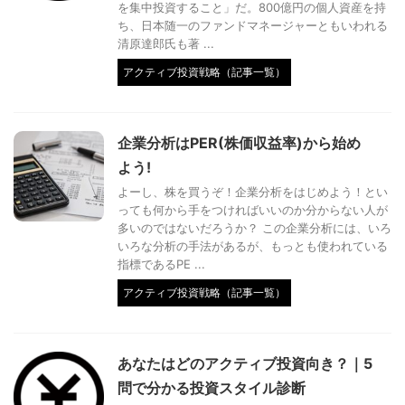
を集中投資すること」だ。800億円の個人資産を持
ち、日本随一のファンドマネージャーともいわれる
清原達郎氏も著 ...
アクティブ投資戦略（記事一覧）
企業分析はPER(株価収益率)から始め
よう!
よーし、株を買うぞ！企業分析をはじめよう！とい
っても何から手をつければいいのか分からない人が
多いのではないだろうか？ この企業分析には、いろ
いろな分析の手法があるが、もっとも使われている
指標であるPE ...
アクティブ投資戦略（記事一覧）
あなたはどのアクティブ投資向き？｜5
問で分かる投資スタイル診断