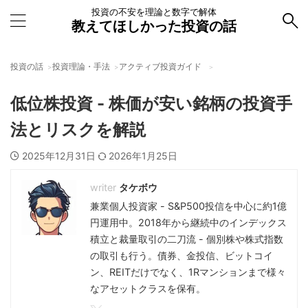
投資の不安を理論と数字で解体
教えてほしかった投資の話
投資の話
投資理論・手法
アクティブ投資ガイド
低位株投資 - 株価が安い銘柄の投資手
法とリスクを解説
2025年12月31日
2026年1月25日
タケボウ
兼業個人投資家 - S&P500投信を中心に約1億
円運用中。2018年から継続中のインデックス
積立と裁量取引の二刀流 - 個別株や株式指数
の取引も行う。債券、金投信、ビットコイ
ン、REITだけでなく、1Rマンションまで様々
なアセットクラスを保有。