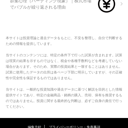
群集心理（ハーディング現象）｜株式市場
でバブルが繰り返される理由
本サイトは投資理論と過去データをもとに、不安を整理し、自分で判断する
ための情報を提供しています。
当サイトのコンテンツには、特定の条件下で行った試算が含まれます。試算
は現実の結果を示すものではなく、税金や各種手数料などを考慮していない
場合があります。そのため、実際の投資結果と一致することはありません。
試算に使用したデータの出所は各ページ下部に明示していますが、その正確
性や完全性を保証するものではありません。
当サイトは、一般的な投資知識や過去データに基づく解説を目的とした情報
提供サイトであり、特定の金融商品・銘柄の購入、売却、保有を推奨するも
のではありません。投資に関する最終的な判断は、必ずご自身の責任で行っ
てください。
編集方針
プライバシーポリシー・免責事項