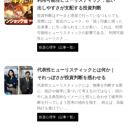
出しやすさが支配する投資判断
投資判断はデータと理屈で行っているつもりでも、
実際には「直近のニュース」や「強く印象に残った
出来事」に引っ張られることが多い。これは、利用
可能性ヒューリスティックの影響である。 利用可能
性ヒューリステ ...
投資心理学（記事一覧）
代表性ヒューリスティックとは何か｜
それっぽさが投資判断を惑わせる
代表性ヒューリスティックとは、物事を判断する際
に、統計や確率に基づいて考えるのではなく、頭の
中にある典型的なイメージと照らし合わせて確率判
断を行ってしまう思考の傾向を指す。 例えば、高級
時計を着けてい ...
投資心理学（記事一覧）