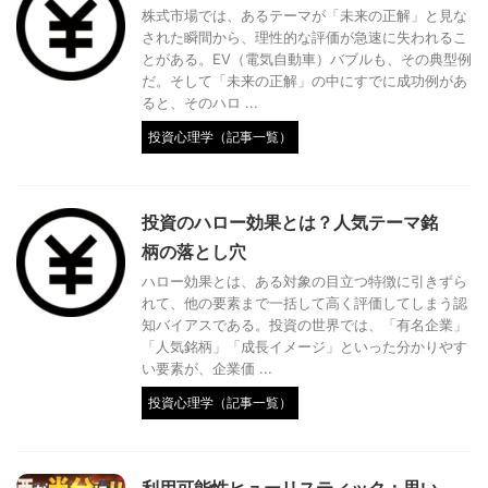
株式市場では、あるテーマが「未来の正解」と見な
された瞬間から、理性的な評価が急速に失われるこ
とがある。EV（電気自動車）バブルも、その典型例
だ。そして「未来の正解」の中にすでに成功例があ
ると、そのハロ ...
投資心理学（記事一覧）
投資のハロー効果とは？人気テーマ銘
柄の落とし穴
ハロー効果とは、ある対象の目立つ特徴に引きずら
れて、他の要素まで一括して高く評価してしまう認
知バイアスである。投資の世界では、「有名企業」
「人気銘柄」「成長イメージ」といった分かりやす
い要素が、企業価 ...
投資心理学（記事一覧）
利用可能性ヒューリスティック：思い