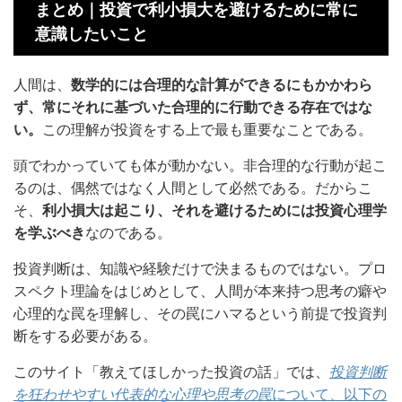
まとめ｜投資で利小損大を避けるために常に
意識したいこと
人間は、
数学的には合理的な計算ができるにもかかわら
ず、常にそれに基づいた合理的に行動できる存在ではな
い。
この理解が投資をする上で最も重要なことである。
頭でわかっていても体が動かない。非合理的な行動が起こ
るのは、偶然ではなく人間として必然である。だからこ
そ、
利小損大は起こり、それを避けるためには投資心理学
を学ぶべき
なのである。
投資判断は、知識や経験だけで決まるものではない。プロ
スペクト理論をはじめとして、人間が本来持つ思考の癖や
心理的な罠を理解し、その罠にハマるという前提で投資判
断をする必要がある。
このサイト「教えてほしかった投資の話」では、
投資判断
を狂わせやすい代表的な心理や思考の罠
について、以下の