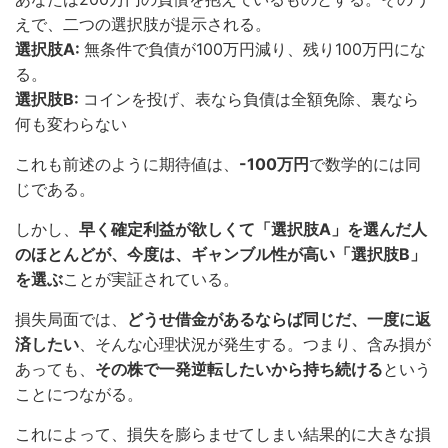
えで、二つの選択肢が提示される。
選択肢A:
無条件で負債が100万円減り、残り100万円にな
る。
選択肢B:
コインを投げ、表なら負債は全額免除、裏なら
何も変わらない
これも前述のように期待値は、
-100万円
で数学的には同
じである。
しかし、
早く確定利益が欲しくて「選択肢A」を選んだ人
のほとんどが、今度は、ギャンブル性が高い「選択肢B」
を選ぶ
ことが実証されている。
損失局面では、
どうせ借金があるならば同じだ、一度に返
済したい
、そんな心理状況が発生する。つまり、含み損が
あっても、
その株で一発逆転したいから持ち続ける
という
ことにつながる。
これによって、損失を膨らませてしまい結果的に大きな損