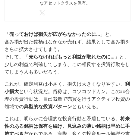
なアセットクラスを保有。
「
売っておけば損失が広がらなかったのに…
」と、
含み損が出た銘柄はなかなか売れず、結果として含み損を
さらに拡大させてしまう。
そして、「
売らなければもっと利益が取れたのに…
」と、
少しの利益で利確してしまう、この相反する投資行動をし
てしまう人も多いだろう。
これが、確定利益は小さく、損失は大きくなりやすい、
利
小損大
という状況だ。俗称は、コツコツドカン。この非合
理の投資行動は、自己裁量で売買を行うアクティブ投資の
領域での
典型的な投資パターン
ともいえる。
これは、明らかに合理的な投資行動と矛盾している。
将来
性のある銘柄は保有を続け、見込みの薄い銘柄は早めに手
放すべきだ
からである。実際、多くの投資ルール解説や書