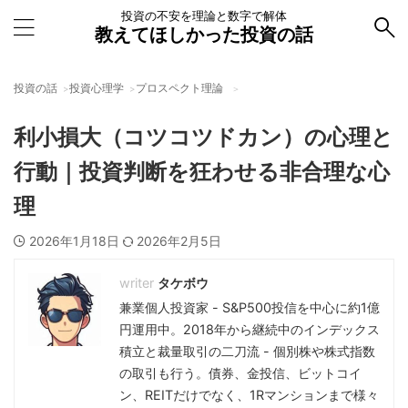
投資の不安を理論と数字で解体
教えてほしかった投資の話
投資の話
投資心理学
プロスペクト理論
利小損大（コツコツドカン）の心理と
行動｜投資判断を狂わせる非合理な心
理
2026年1月18日
2026年2月5日
タケボウ
兼業個人投資家 - S&P500投信を中心に約1億
円運用中。2018年から継続中のインデックス
積立と裁量取引の二刀流 - 個別株や株式指数
の取引も行う。債券、金投信、ビットコイ
ン、REITだけでなく、1Rマンションまで様々